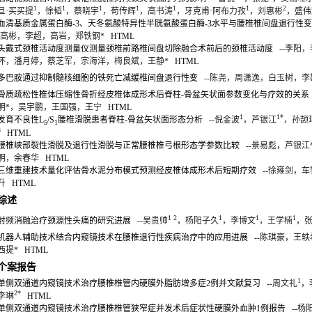
1
1
1
1
1
1
2
旦·买买提
，徐韬
，蔡晓宇
，荀传辉
，高书涛
，牙克甫·阿布力孜
，刘惠彬
，盛伟
血清基质金属蛋白酶-3、天冬氨酸特异性半胱氨酸蛋白酶-3水平与腰椎椎间盘退行性
-高彬，李超，高岩，郑铁钢*
HTML
头戴式颈椎活动度测量仪测量颈椎前路椎间盘切除融合术前后的颈椎活动度
--李阳
怀，潘月婷，蔡芝军，宗海洋，梅良斌，王静*
HTML
多巴胺通过抑制髓核细胞的铁死亡减缓椎间盘退行性变
--陈尧，周潇逸，白玉树，李
骨质疏松性椎体压缩性骨折经皮椎体成形术后脊柱-骨盆矢状面参数变化与疗效的关系
明*，吴宇鹏，王国强，王宁
HTML
1
1*
发育不良性L
/S
腰椎滑脱患者脊柱-骨盆矢状面形态分析
--倪金波
，芦银江
，孙颉
5
1
3
HTML
腰椎峡部裂性滑脱及退行性滑脱与正常腰椎椎弓根形态学参数比较
--景易彪，芦银江
明，余春华
HTML
三维重建技术量化评估骨水泥分布模式预测经皮椎体成形术后短期疗效
--徐雍剑，车
升
HTML
综述
1 2
1
1
1
射频消融治疗颈源性头痛的研究进展
--吴贵帅
，杨阳子久
，李博文
，王学楠
，
机器人辅助技术结合内窥镜技术在腰椎退行性疾病治疗中的应用进展
--陈琪豪，王轶
西提*
HTML
个案报告
1
单侧双通道内窥镜技术治疗腰椎椎管内硬膜外脂肪增多症2例并文献复习
--周文礼
，
2*
李琳
HTML
单侧双通道内窥镜技术治疗腰椎椎管狭窄症并发术后症状性硬膜外血肿1例报告
--杨