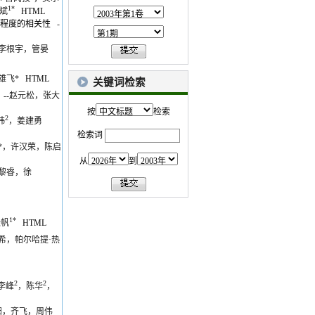
1*
斌
HTML
变程度的相关性
-
，李根宇，管晏
雄飞*
HTML
关键词检索
--赵元松，张大
按
检索
2
玮
，姜建勇
检索词
*，许汉荣，陈启
从
到
黎睿，徐
1*
张帆
HTML
希，帕尔哈提·热
2
2
李峰
，陈华
，
阳，齐飞，周伟