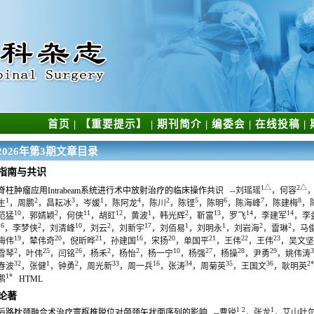
首页
|
【重要提示】
|
期刊简介
|
编委会
|
在线投稿
|
2026年第3期文章目录
指南与共识
1△
2△
脊柱肿瘤应用Intrabeam系统进行术中放射治疗的临床操作共识
--刘瑶瑶
，何容
1
2
3
1
4
2
5
6
7
8
生
，周鹏
，昌耘冰
，岑媛
，陈阿龙
，陈川
，陈铿
，陈明
，陈海峰
，陈建梅
，
10
2
11
12
1
2
13
14
14
范猛
，郭婧颖
，何侠
，胡豇
，黄波
，韩光辉
，靳富
，罗飞
，李建军
，李
16
2
10
2
17
1
1
2
2
，李梦侠
，刘清峰
，刘云
，刘新宇
，刘佰易
，刘明永
，刘岩海
，雷琳
，马
19
20
21
16
20
21
22
23
梅伟
，辇伟奇
，倪昕晔
，孙建国
，宋扬
，单国平
，王伟
，王伟
，吴文坚
2
25
26
2
2
10
27
28
29
3
雪琴
，叶伟
，闫铭
，杨禾
，杨怡
，杨一宁
，杨强
，杨操
，尹勇
，姚伟涛
32
1
2
33
16
34
35
36
2*
春波
，张健
，钟勇
，周光新
，周一兵
，张涛
，周菊英
，王国文
，耿明英
1*
鹏
HTML
论著
1 2
1
后路枕颈融合术治疗寰枢椎脱位对颅颈矢状面序列的影响
--曹锐
，张龙
，艾山吐尔