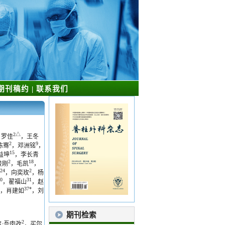
期刊稿约
|
联系我们
2△
，罗佳
，王冬
2
9
陈骞
，邓洲铭
，
15
益坤
，李长青
2
18
俊刚
，毛凯
，
24
2
，向奕玫
，杨
0
31
，翟福山
，赵
37*
，肖建如
，刘
期刊检索
2
·吾肉孜
，买尔